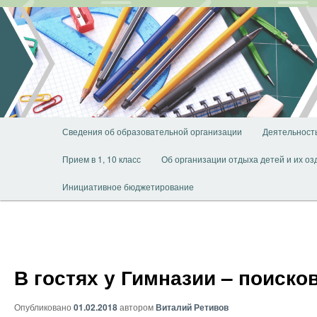
Перейти
к
основному
содержимому
Главное
Сведения об образовательной организации
Деятельност
меню
Прием в 1, 10 класс
Об организации отдыха детей и их о
Инициативное бюджетирование
В гостях у Гимназии – поиск
Опубликовано
01.02.2018
автором
Виталий Ретивов