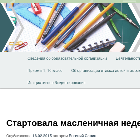
Перейти
к
основному
содержимому
Главное
Сведения об образовательной организации
Деятельност
меню
Прием в 1, 10 класс
Об организации отдыха детей и их о
Инициативное бюджетирование
Стартовала масленичная нед
Опубликовано
16.02.2015
автором
Евгений Савин