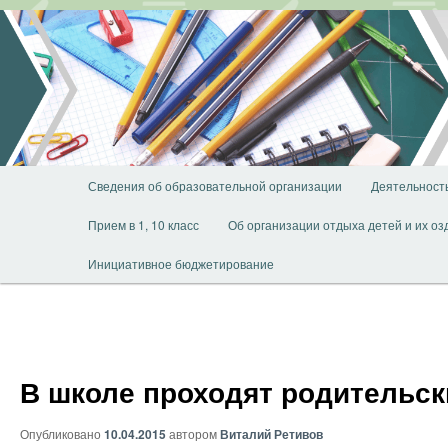
Перейти
к
основному
содержимому
Главное
Сведения об образовательной организации
Деятельност
меню
Прием в 1, 10 класс
Об организации отдыха детей и их о
Инициативное бюджетирование
В школе проходят родительск
Опубликовано
10.04.2015
автором
Виталий Ретивов