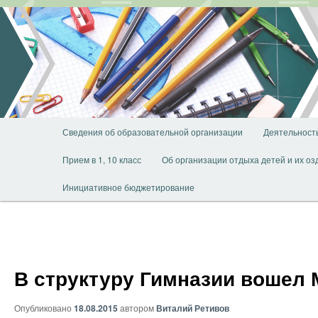
Перейти
к
основному
содержимому
Главное
Сведения об образовательной организации
Деятельност
меню
Прием в 1, 10 класс
Об организации отдыха детей и их о
Инициативное бюджетирование
В структуру Гимназии вошел
Опубликовано
18.08.2015
автором
Виталий Ретивов