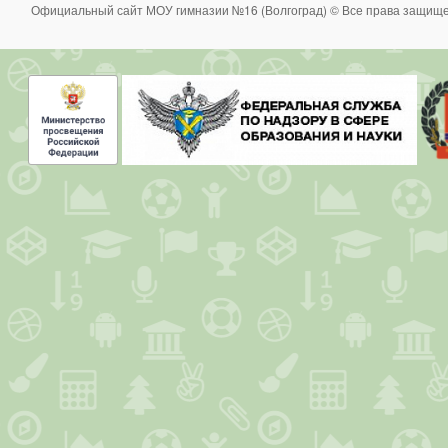
Официальный сайт МОУ гимназии №16 (Волгоград) © Все права защище