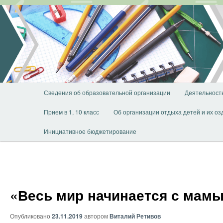
Перейти
к
основному
содержимому
Главное
Сведения об образовательной организации
Деятельност
меню
Прием в 1, 10 класс
Об организации отдыха детей и их о
Инициативное бюджетирование
«Весь мир начинается с мам
Опубликовано
23.11.2019
автором
Виталий Ретивов