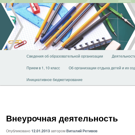
Перейти
к
основному
содержимому
Главное
Сведения об образовательной организации
Деятельност
меню
Прием в 1, 10 класс
Об организации отдыха детей и их о
Инициативное бюджетирование
Внеурочная деятельность
Опубликовано
12.01.2013
автором
Виталий Ретивов