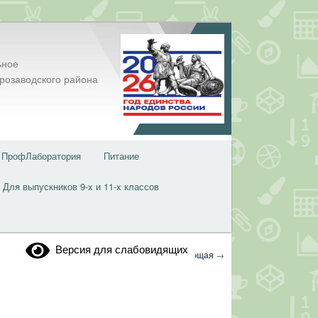
ьное
розаводского района
ПрофЛаборатория
Питание
Для выпускников 9-х и 11-х классов
Версия для слабовидящих
Навигация
←
Предыдущая
Следующая
→
по
записям