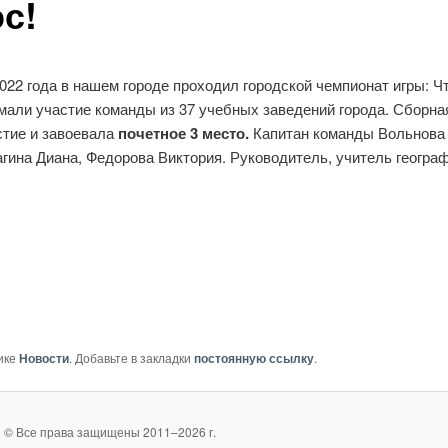
с!
022 года в нашем городе проходил городской чемпионат игры: Чт
имали участие команды из 37 учебных заведений города. Сборн
стие и завоевала
почетное 3 место.
Капитан команды Вольнова 
агина Диана, Федорова Виктория. Руководитель, учитель геогр
ике
Новости
. Добавьте в закладки
постоянную ссылку
.
 © Все права защищены 2011–2026 г.