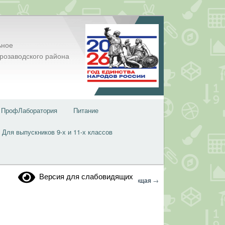
ьное
розаводского района
ПрофЛаборатория
Питание
Для выпускников 9-х и 11-х классов
Версия для слабовидящих
Навигация
←
Предыдущая
Следующая
→
по
записям