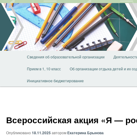
Перейти
к
основному
содержимому
Главное
Сведения об образовательной организации
Деятельност
меню
Прием в 1, 10 класс
Об организации отдыха детей и их о
Инициативное бюджетирование
Всероссийская акция «Я — р
Опубликовано
18.11.2025
автором
Екатерина Брынова