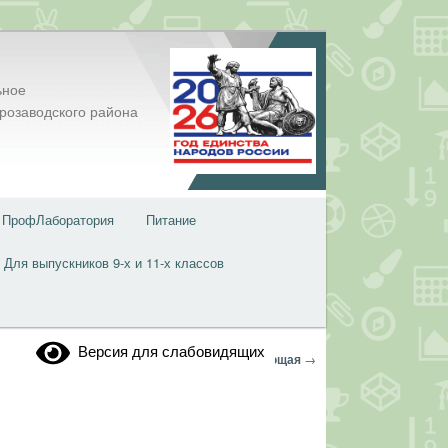
ьное
розаводского района
ПрофЛаборатория
Питание
Для выпускников 9-х и 11-х классов
Версия для слабовидящих
Навигация
←
Предыдущая
Следующая
→
по
записям