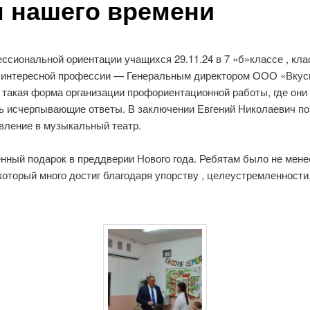
м нашего времени
ссиональной ориентации учащихся 29.11.24 в 7 «б»классе , кл
ом интересной профессии — Генеральным директором ООО «Вку
такая форма организации профориентационной работы, где они
ь исчерпывающие ответы. В заключении Евгений Николаевич п
вление в музыкальный театр.
нный подарок в преддверии Нового года. Ребятам было не мен
оторый много достиг благодаря упорству , целеустремленности,