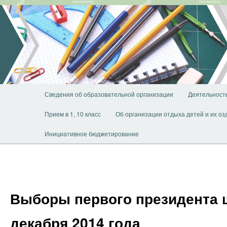
Перейти
к
основному
содержимому
Главное
Сведения об образовательной организации
Деятельност
меню
Прием в 1, 10 класс
Об организации отдыха детей и их о
Инициативное бюджетирование
Выборы первого президента 
декабря 2014 года