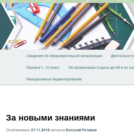
Перейти
к
основному
содержимому
Главное
Сведения об образовательной организации
Деятельност
меню
Прием в 1, 10 класс
Об организации отдыха детей и их о
Инициативное бюджетирование
За новыми знаниями
Опубликовано
27.11.2018
автором
Виталий Ретивов