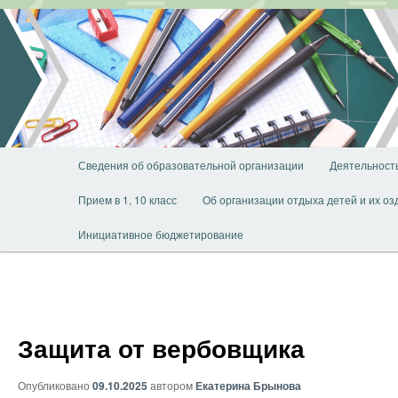
Перейти
к
основному
содержимому
Главное
Сведения об образовательной организации
Деятельност
меню
Прием в 1, 10 класс
Об организации отдыха детей и их о
Инициативное бюджетирование
Защита от вербовщика
Опубликовано
09.10.2025
автором
Екатерина Брынова