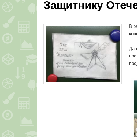
Защитнику Отеч
В р
кон
Дан
про
про