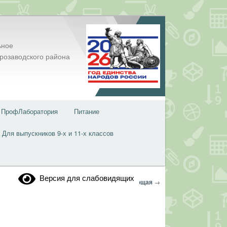
ьное
розаводского района
ПрофЛаборатория
Питание
Для выпускников 9-х и 11-х классов
Версия для слабовидящих
Навигация
←
Предыдущая
Следующая
→
по
записям