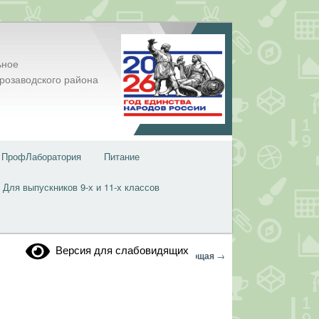
ьное
розаводского района
ПрофЛаборатория
Питание
Для выпускников 9-х и 11-х классов
Версия для слабовидящих
Навигация
←
Предыдущая
Следующая
→
по
записям