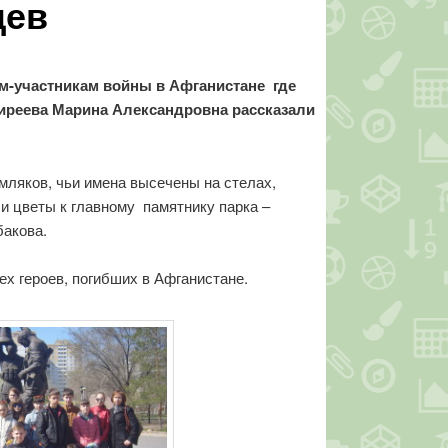
цев
ам-участникам войны в Афганистане где
иреева Марина Александровна рассказали
емляков, чьи имена высечены на стелах,
и цветы к главному памятнику парка –
бакова.
ех героев, погибших в Афганистане.