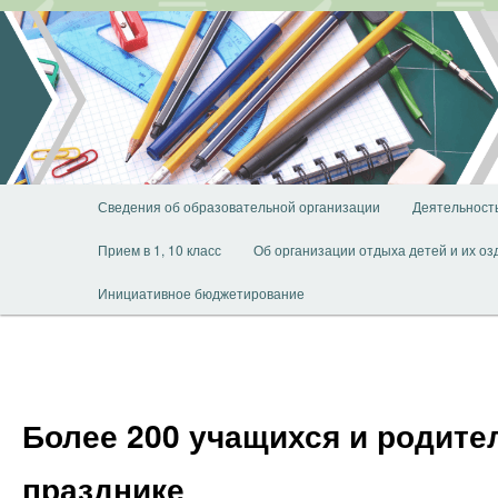
Перейти
к
основному
содержимому
Главное
Сведения об образовательной организации
Деятельност
меню
Прием в 1, 10 класс
Об организации отдыха детей и их о
Инициативное бюджетирование
Более 200 учащихся и родите
празднике