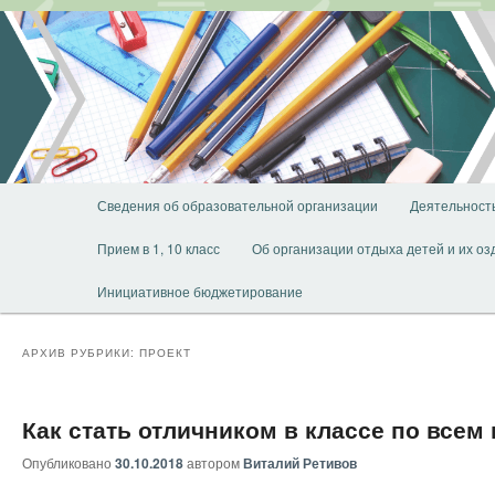
Перейти
Перейти
к
к
основному
дополнительному
содержимому
содержимому
Главное
Сведения об образовательной организации
Деятельност
меню
Прием в 1, 10 класс
Об организации отдыха детей и их о
Инициативное бюджетирование
АРХИВ РУБРИКИ:
ПРОЕКТ
Как стать отличником в классе по всем
Опубликовано
30.10.2018
автором
Виталий Ретивов