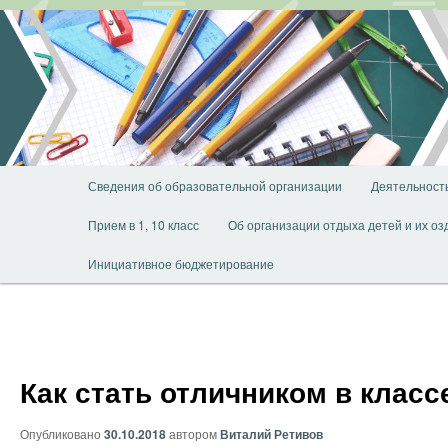
Перейти
к
основному
содержимому
Главное
Сведения об образовательной организации
Деятельност
меню
Прием в 1, 10 класс
Об организации отдыха детей и их о
Инициативное бюджетирование
Как стать отличником в клас
Опубликовано
30.10.2018
автором
Виталий Ретивов