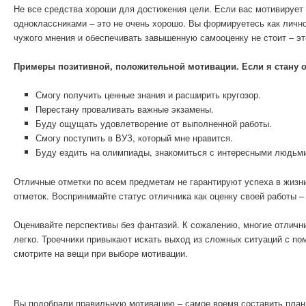
Не все средства хороши для достижения цели. Если вас мотивирует
одноклассниками – это не очень хорошо. Вы формируетесь как лично
чужого мнения и обеспечивать завышенную самооценку не стоит – э
Примеры позитивной, положительной мотивации. Если я стану о
Смогу получить ценные знания и расширить кругозор.
Перестану проваливать важные экзамены.
Буду ощущать удовлетворение от выполненной работы.
Смогу поступить в ВУЗ, который мне нравится.
Буду ездить на олимпиады, знакомиться с интересными людьм
Отличные отметки по всем предметам не гарантируют успеха в жизни
отметок. Воспринимайте статус отличника как оценку своей работы 
Оценивайте перспективы без фантазий. К сожалению, многие отлични
легко. Троечники привыкают искать выход из сложных ситуаций с по
смотрите на вещи при выборе мотивации.
Вы подобрали правильную мотивацию – самое время составить план д