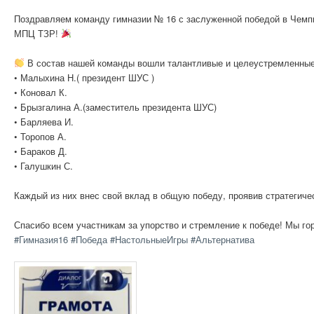
Поздравляем команду гимназии № 16 с заслуженной победой в Чемпи
МПЦ ТЗР!
В состав нашей команды вошли талантливые и целеустремленные
• Малыхина Н.( президент ШУС )
• Коновал К.
• Брызгалина А.(заместитель президента ШУС)
• Барляева И.
• Торопов А.
• Бараков Д.
• Галушкин С.
Каждый из них внес свой вклад в общую победу, проявив стратегич
Спасибо всем участникам за упорство и стремление к победе! Мы г
#Гимназия16
#Победа
#НастольныеИгры
#Альтернатива