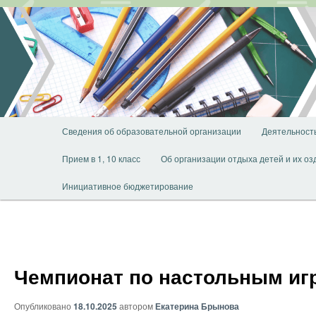
Перейти
к
основному
содержимому
Главное
Сведения об образовательной организации
Деятельност
меню
Прием в 1, 10 класс
Об организации отдыха детей и их о
Инициативное бюджетирование
Чемпионат по настольным иг
Опубликовано
18.10.2025
автором
Екатерина Брынова