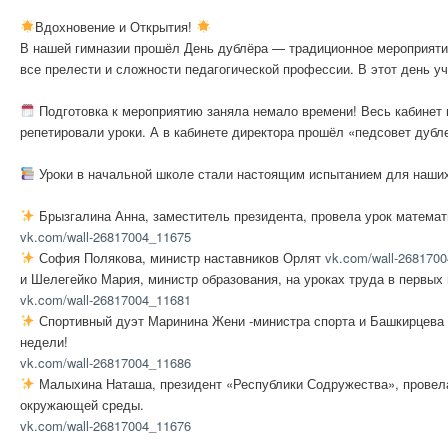
Вдохновение и Открытия!
В нашей гимназии прошёл День дублёра — традиционное мероприятие
все прелести и сложности педагогической профессии. В этот день уч
Подготовка к мероприятию заняла немало времени! Весь кабинет 
репетировали уроки. А в кабинете директора прошёл «педсовет дубл
Уроки в начальной школе стали настоящим испытанием для наших 
Брызгалина Анна, заместитель президента, провела урок математ
vk.com/wall-26817004_11675
София Полякова, министр наставников Орлят
vk.com/wall-268170
и Шелегейко Мария, министр образования, на уроках труда в первы
vk.com/wall-26817004_11681
Спортивный дуэт Маринина Жени -министра спорта и Башкирцева Д
недели!
vk.com/wall-26817004_11686
Малыхина Наташа, президент «Республики Содружества», провела 
окружающей среды.
vk.com/wall-26817004_11676