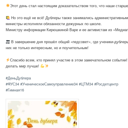
Этот день стал настоящим доказательством того, что наши старш
Но это ещё не всё! Дублеры также занимались административными
министры исполняли обязанности дежурных по школе.
Министру информации Кирюшкиной Варе и ее активистам из «Медиапу
В завершение дня прошёл общий «педсовет», где ученики-дублеры
них не только интересным, но и поучительным!
Спасибо всем, кто принял участие в этом замечательном событии! 
делать мир лучше!
#ДеньДублера
#ФУС34
#УченическоеСамоуправление34
#ЦТМ34
#Росдетцентр
#Гимная16