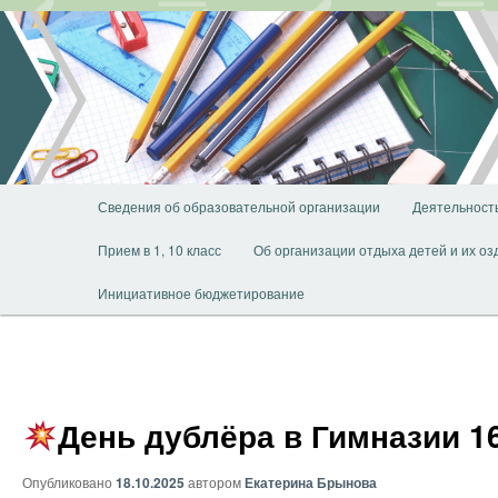
Перейти
к
основному
содержимому
Главное
Сведения об образовательной организации
Деятельност
меню
Прием в 1, 10 класс
Об организации отдыха детей и их о
Инициативное бюджетирование
День дублёра в Гимназии 1
Опубликовано
18.10.2025
автором
Екатерина Брынова