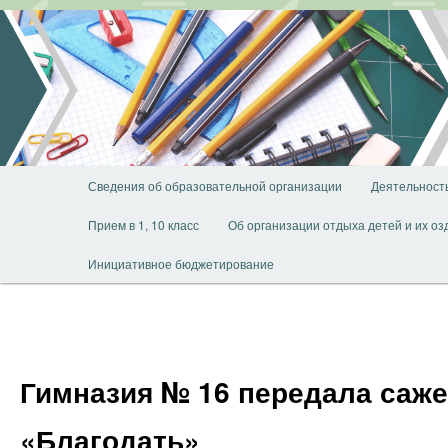
Перейти
к
основному
содержимому
Главное
Сведения об образовательной организации
Деятельност
меню
Прием в 1, 10 класс
Об организации отдыха детей и их о
Инициативное бюджетирование
Гимназия № 16 передала саж
«Благодать»