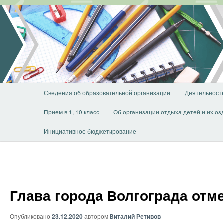
Перейти
к
основному
содержимому
Главное
Сведения об образовательной организации
Деятельност
меню
Прием в 1, 10 класс
Об организации отдыха детей и их о
Инициативное бюджетирование
Глава города Волгограда отм
Опубликовано
23.12.2020
автором
Виталий Ретивов