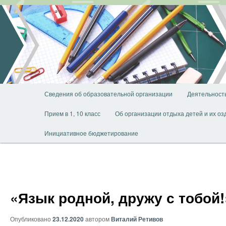
Перейти
к
основному
содержимому
Главное
Сведения об образовательной организации
Деятельност
меню
Прием в 1, 10 класс
Об организации отдыха детей и их о
Инициативное бюджетирование
«Язык родной, дружу с тобой!
Опубликовано
23.12.2020
автором
Виталий Ретивов