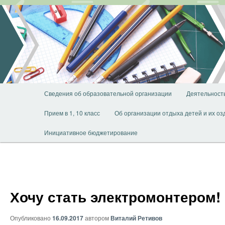
Перейти
к
основному
содержимому
Главное
Сведения об образовательной организации
Деятельност
меню
Прием в 1, 10 класс
Об организации отдыха детей и их о
Инициативное бюджетирование
Хочу стать электромонтером!
Опубликовано
16.09.2017
автором
Виталий Ретивов