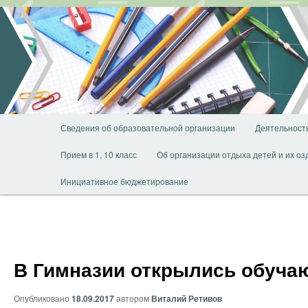
Перейти
к
основному
содержимому
Главное
Сведения об образовательной организации
Деятельност
меню
Прием в 1, 10 класс
Об организации отдыха детей и их о
Инициативное бюджетирование
В Гимназии открылись обуча
Опубликовано
18.09.2017
автором
Виталий Ретивов