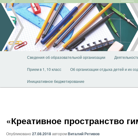
Перейти
к
основному
содержимому
Главное
Сведения об образовательной организации
Деятельност
меню
Прием в 1, 10 класс
Об организации отдыха детей и их о
Инициативное бюджетирование
«Креативное пространство ги
Опубликовано
27.08.2018
автором
Виталий Ретивов