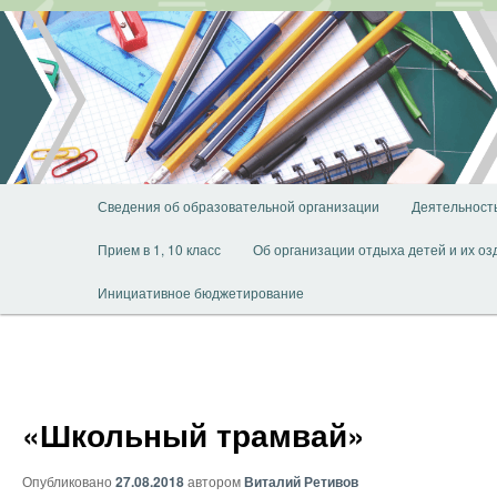
Перейти
к
основному
содержимому
Главное
Сведения об образовательной организации
Деятельност
меню
Прием в 1, 10 класс
Об организации отдыха детей и их о
Инициативное бюджетирование
«Школьный трамвай»
Опубликовано
27.08.2018
автором
Виталий Ретивов