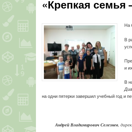
«Крепкая семья 
На 
В р
усп
Пре
и и
В н
Диа
на одни пятерки завершил учебный год и п
Андрей Владимирович Селезнев
, дире