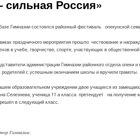
– сильная Россия»
базе Гимназии состоялся районный фестиваль опекунской сем
амках праздничного мероприятия прошло чествование и награжд
ехов в учебе, творчестве, спорте, участвующих в общественной
дставители администрации Гимназии районного отдела опеки и 
х родителей с успешным окончанием школы и вручили грамоты.
ашем образовательном учреждении двое учащихся из замещающ
на Селезнева
, ученица 11 а класса претендует на получение 
ерешёл в следующий класс.
ктор Гимназии: