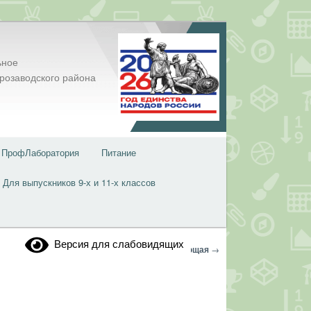
ьное
розаводского района
ПрофЛаборатория
Питание
Для выпускников 9-х и 11-х классов
Версия для слабовидящих
Навигация
←
Предыдущая
Следующая
→
по
записям