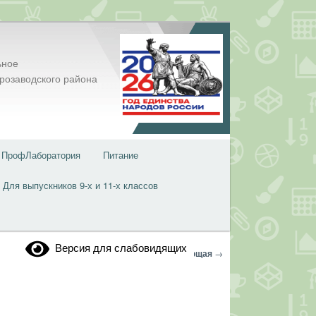
ьное
розаводского района
ПрофЛаборатория
Питание
Для выпускников 9-х и 11-х классов
Версия для слабовидящих
Навигация
←
Предыдущая
Следующая
→
по
записям