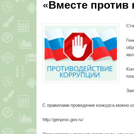
«Вместе против 
Ста
Ген
обр
явл
Кон
пла
Зая
С правилами проведения конкурса можно оз
http://genproc.gov.ru/
Организаторы рассчитывают на то, что ин