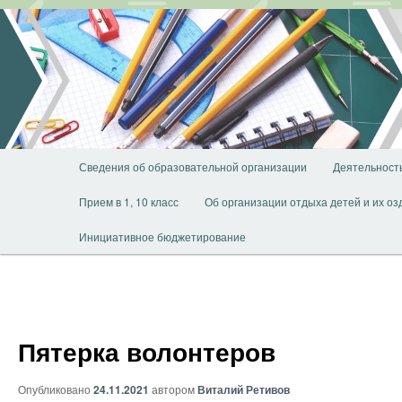
Перейти
к
основному
содержимому
Главное
Сведения об образовательной организации
Деятельност
меню
Прием в 1, 10 класс
Об организации отдыха детей и их о
Инициативное бюджетирование
Пятерка волонтеров
Опубликовано
24.11.2021
автором
Виталий Ретивов