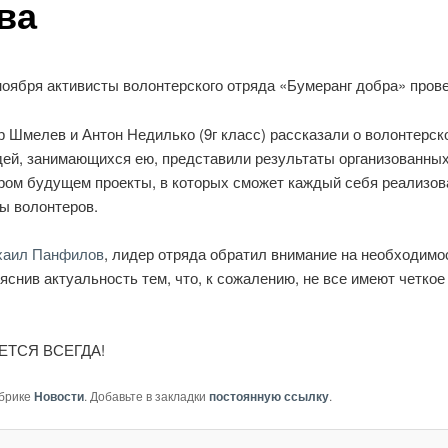
ва
ноября активисты волонтерского отряда «Бумеранг добра» прове
р Шмелев и Антон Недилько (9г класс) рассказали о волонтерс
ей, занимающихся ею, представили результаты организованных
ром будущем проекты, в которых сможет каждый себя реализова
ы волонтеров.
хаил Панфилов
, лидер отряда обратил внимание на необходимо
яснив актуальность тем, что, к сожалению, не все имеют четко
ЕТСЯ ВСЕГДА!
убрике
Новости
. Добавьте в закладки
постоянную ссылку
.