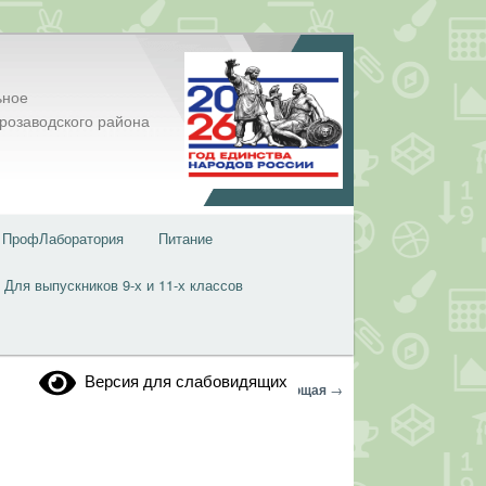
ьное
розаводского района
ПрофЛаборатория
Питание
Для выпускников 9-х и 11-х классов
Версия для слабовидящих
Навигация
←
Предыдущая
Следующая
→
по
записям