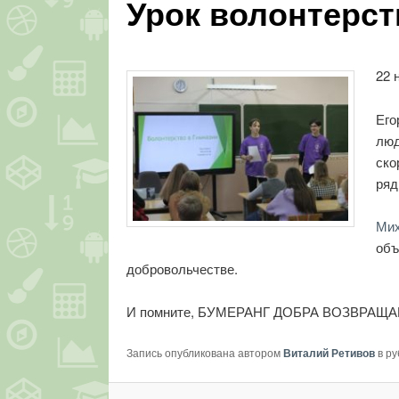
Урок волонтерст
22 
Его
люд
ско
ряд
Ми
объ
добровольчестве.
И помните, БУМЕРАНГ ДОБРА ВОЗВРАЩА
Запись опубликована автором
Виталий Ретивов
в р