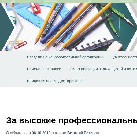
Перейти
к
основному
содержимому
Главное
Сведения об образовательной организации
Деятельност
меню
Прием в 1, 10 класс
Об организации отдыха детей и их о
Инициативное бюджетирование
За высокие профессиональны
Опубликовано
08.10.2019
автором
Виталий Ретивов